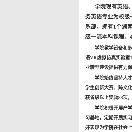
学院现有英语
务英语专业为校级
系部，
拥有1个
湖
级一流本科课程、
学院教学设备和多
语VR虚拟仿真实验室
业转型建设提供有力
学院始终坚持人
学生创新大赛
、跨文化
获省级
以上
奖励88项
学院积极开展产学
习基地，定期开展实
好表现为学院在社会