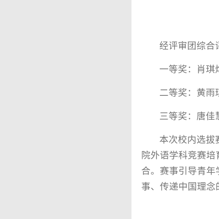
经评审团综合
一等奖：肖琪
二等奖：
黄雨
三等奖：
唐佳
本次校内选拔
院外语学科竞赛培
合。赛事引导青年
事、传递中国理念