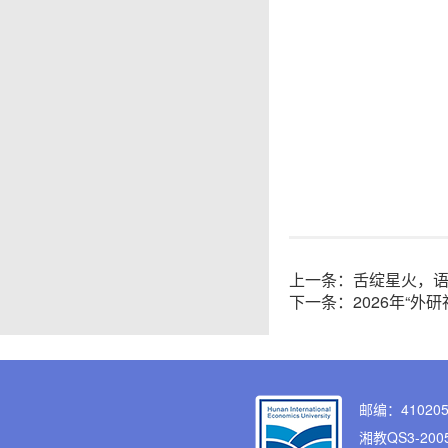
上一条：
舌绽星火，语
下一条：
2026年“
邮编：41020
湘教QS3-2005